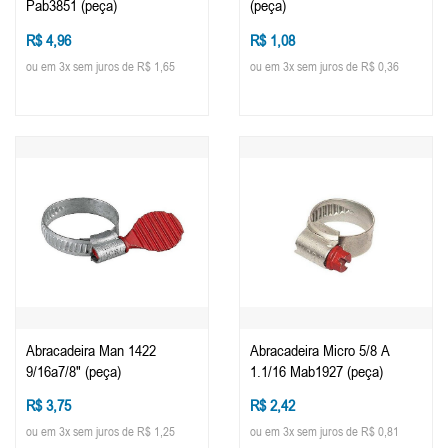
Pab3851 (peça)
(peça)
R$ 4,96
R$ 1,08
ou em 3x sem juros de R$ 1,65
ou em 3x sem juros de R$ 0,36
Abracadeira Man 1422
Abracadeira Micro 5/8 A
9/16a7/8" (peça)
1.1/16 Mab1927 (peça)
R$ 3,75
R$ 2,42
ou em 3x sem juros de R$ 1,25
ou em 3x sem juros de R$ 0,81