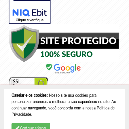
Caselar e os cookies:
Nosso site usa cookies para
personalizar anúncios e melhorar a sua experiência no site. Ao
continuar navegando, você concorda com a nossa
Política de
© Copyright 2026 - Caselar - CNPJ: 05.101.950/0001-26 |
Rodovia
Privacidade
.
Deputado Genésio Tureck, 222 - Boehmerwald - São Bento do Sul - SC
| CEP: 89287-875
Continuar e fechar