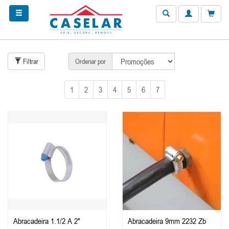
Filtrar
Ordenar por
1
2
3
4
5
6
7
Abracadeira 1.1/2 A 2"
Abracadeira 9mm 2232 Zb