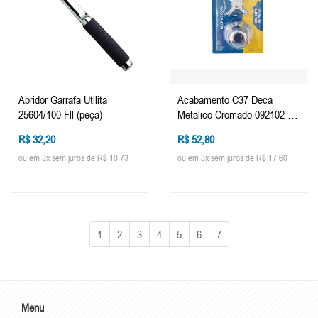
Abridor Garrafa Utilita
Acabamento C37 Deca
25604/100 Fll (peça)
Metalico Cromado 092102-21
(peça)
R$ 32,20
R$ 52,80
ou em 3x sem juros de R$ 10,73
ou em 3x sem juros de R$ 17,60
1
2
3
4
5
6
7
Menu