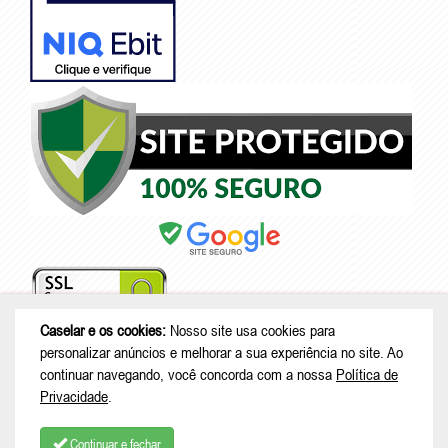
Caselar e os cookies:
Nosso site usa cookies para
personalizar anúncios e melhorar a sua experiência no site. Ao
continuar navegando, você concorda com a nossa
Política de
© Copyright 2026 - Caselar - CNPJ: 05.101.950/0001-26 |
Rodovia
Privacidade
.
Deputado Genésio Tureck, 222 - Boehmerwald - São Bento do Sul - SC
| CEP: 89287-875
Continuar e fechar