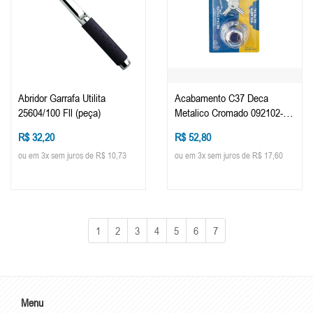
Abridor Garrafa Utilita
Acabamento C37 Deca
25604/100 Fll (peça)
Metalico Cromado 092102-21
(peça)
R$ 32,20
R$ 52,80
ou em 3x sem juros de R$ 10,73
ou em 3x sem juros de R$ 17,60
1
2
3
4
5
6
7
Menu