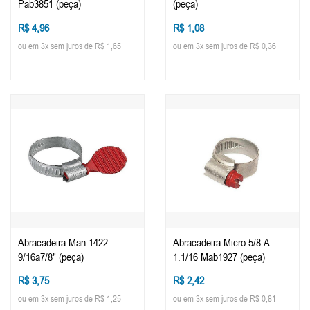
Pab3851 (peça)
(peça)
R$ 4,96
R$ 1,08
ou em 3x sem juros de R$ 1,65
ou em 3x sem juros de R$ 0,36
Abracadeira Man 1422
Abracadeira Micro 5/8 A
9/16a7/8" (peça)
1.1/16 Mab1927 (peça)
R$ 3,75
R$ 2,42
ou em 3x sem juros de R$ 1,25
ou em 3x sem juros de R$ 0,81