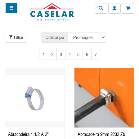
Filtrar
Ordenar por
1
2
3
4
5
6
7
Abracadeira 1.1/2 A 2"
Abracadeira 9mm 2232 Zb